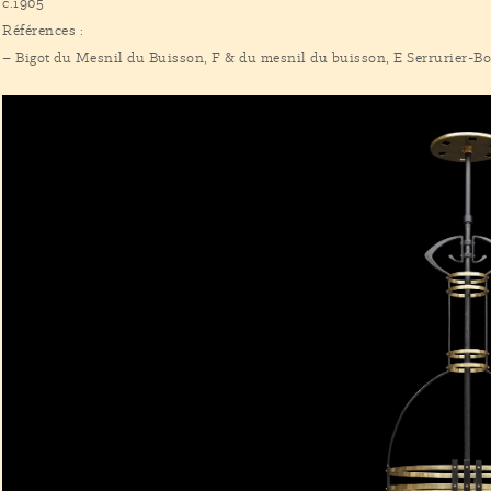
c.1905
Références :
– Bigot du Mesnil du Buisson, F & du mesnil du buisson, E Serrurier-Bov