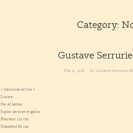
Category: N
Gustave Serruri
Mar 9, 2026
In:
Gustave Serrurier-
« Serrurier et Cie »
Lustre
Fer et laiton
Jupon de soie et galon
Hauteur 121 cm
Diamètre 62 cm