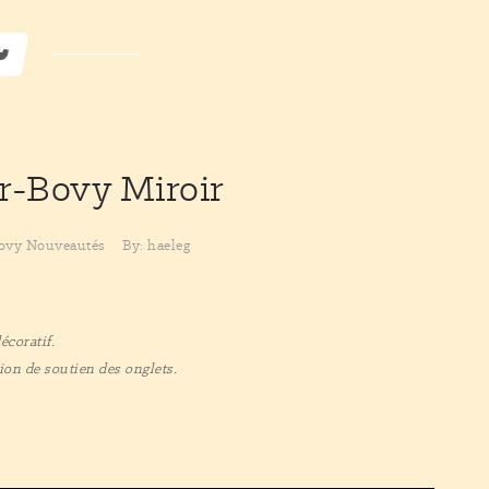
er-Bovy
Miroir
Bovy
Nouveautés
By: haeleg
écoratif.
ion de soutien des onglets.