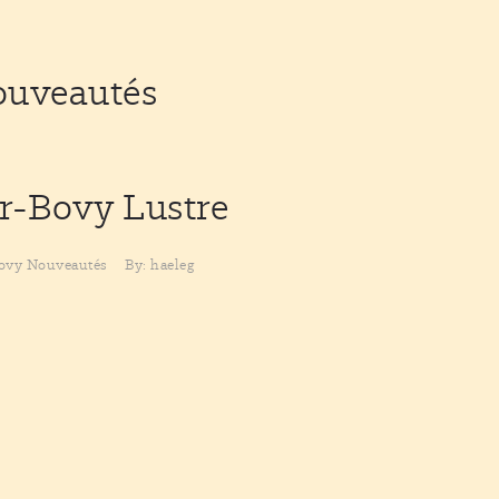
ouveautés
er-Bovy
Lustre
Bovy
Nouveautés
By: haeleg