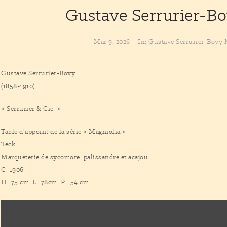
Gustave Serrurier-B
Mar 9, 2026
In:
Gustave Serrurier-Bovy
Gustave Serrurier-Bovy
(1858-1910)
« Serrurier & Cie »
Table d’appoint de la série « Magniolia »
Teck
Marqueterie de sycomore, palissandre et acajou
C. 1906
H: 75 cm L :78cm P : 54 cm