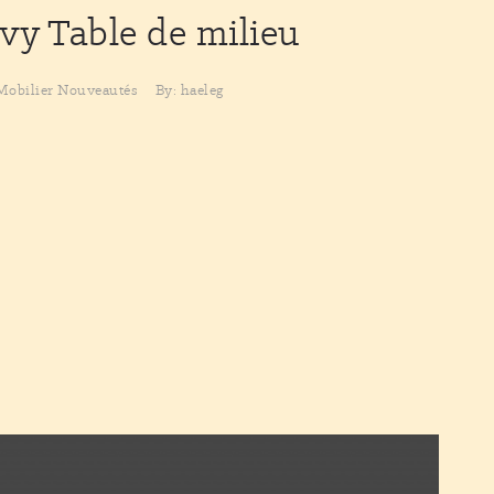
ovy
Table de milieu
Mobilier
Nouveautés
By: haeleg