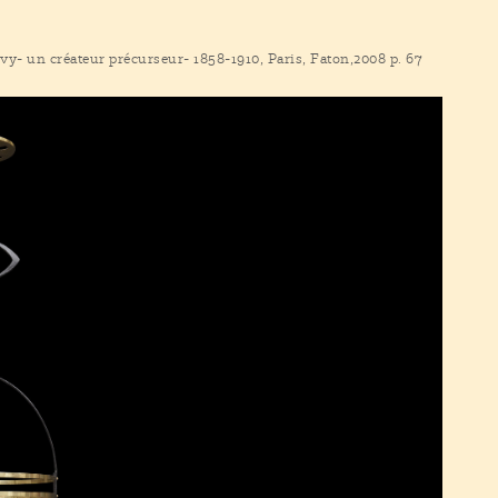
y- un créateur précurseur- 1858-1910, Paris, Faton,2008 p. 67