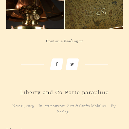
Continue Reading
Liberty and Co
Porte parapluie
Nov 11, 2025
In:
art nouveau
Arts & Crafts
Mobilier
By:
haeleg