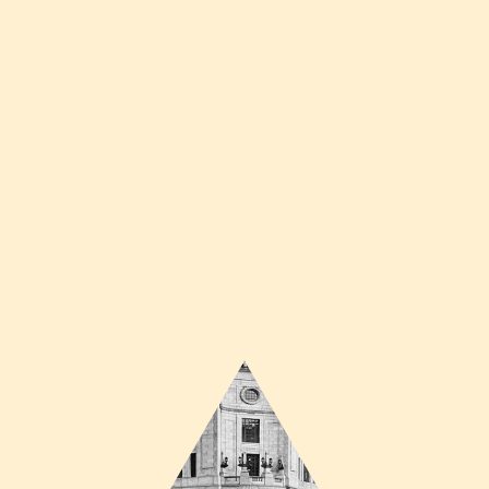
Liberty and Co
Paire de bougeoirs
Fév 22, 2025
In:
art nouveau
Arts & Crafts
Mobilier
By:
haeleg
Archibald Knox pour Liberty & co Tudric.
Paire de bougeoirs
Etain
c. 1902 .
H : 27cm