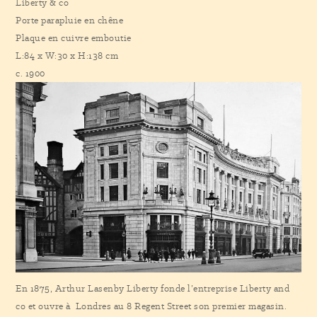
Liberty & co
Porte parapluie en chêne
Plaque en cuivre emboutie
L:84 x W:30 x H:138 cm
c. 1900
En 1875, Arthur Lasenby Liberty fonde l’entreprise Liberty and
co et ouvre à Londres au 8 Regent Street son premier magasin.