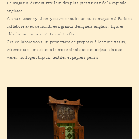
Le magasin devient vite l’un des plus prestigieux de la capitale
anglaise.
Arthur Lasenby Liberty ouvre ensuite un autre magasin à Paris et
collabore avec de nombreux grands designers anglais, figures
clés du mouvement Arts and Crafts.
Ces collaborations lui permettant de proposer à la vente tissus,
vêtements et meubles à la mode ainsi que des objets tels que
vases, horloges, bijoux, textiles et papiers peints.