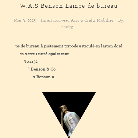
W.A.S Benson
Lampe de bureau
Mar 3, 2025
In:
art nouveau
Arts & Crafts
Mobilier
By:
haeleg
Lampe de bureau à piétement tripode articulé en laiton doré et
tulipe en verre teinté opalescent
Modèle No.1132
Pour W.A.S. Benson & Co
Estampillées « Benson »
Londres 1900