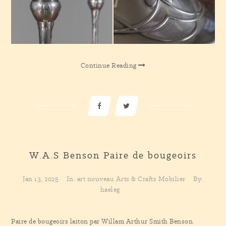
Continue Reading
W.A.S Benson
Paire de bougeoirs
Jan 13, 2025
In:
art nouveau
Arts & Crafts
Mobilier
By:
haeleg
Paire de bougeoirs laiton par Willam Arthur Smith Benson.