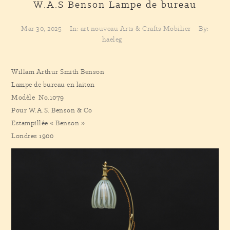
W.A.S Benson
Lampe de bureau
Mar 30, 2025
In:
art nouveau
Arts & Crafts
Mobilier
By:
haeleg
Willam Arthur Smith Benson
Lampe de bureau en laiton
Modèle No.1079
Pour W.A.S. Benson & Co
Estampillée « Benson »
Londres 1900