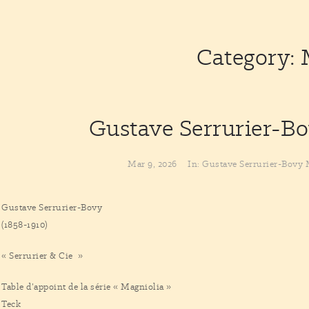
Category: 
Gustave Serrurier-B
Mar 9, 2026
In:
Gustave Serrurier-Bovy
Gustave Serrurier-Bovy
(1858-1910)
« Serrurier & Cie »
Table d’appoint de la série « Magniolia »
Teck