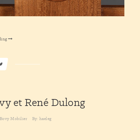
ding
ovy
et René Dulong
-Bovy
Mobilier
By: haeleg