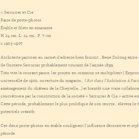
« Serrurier et Cie
Paire de porte-photos
Érable et filets en amarante
H.24 cm; L. 24 cm ; P. 7 cm
c.1903-1907
Architecte parisien au carnet d’adresse bien fournit , René Dulong entre 
de Gustave Serrurier probablement courant de l’année 1899.
Très vite le courant passe, les projets en commun se multiplient ( Exposi
universelle de 1900, ouverture du magasin ,
l’Art dans l’habitation à Pari
aménagement du château de la Cheyrelle,..) et bientôt une vraie collabora
concrétisera par la constitution de la société « Serrurier & Cie » active en
Cette période, probablement le plus prolifique de son œuvre, élèvera le t
potentiels créatifs.
Ces deux porte-photos en érable soulignent l’influence décorative et st
période.