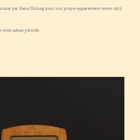
 dessiner par René Dulong pour son propre appartement entre 1903
e cette même période.