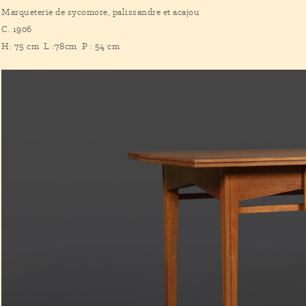
Marqueterie de sycomore, palissandre et acajou
C. 1906
H: 75 cm L :78cm P : 54 cm