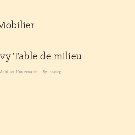
Mobilier
ovy
Table de milieu
Mobilier
Nouveautés
By: haeleg