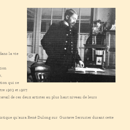
dans la vie
tion
s,
tion qui se
tre 1903 et 1907.
ravail de ces deux artistes au plus haut niveau de leurs
ylistique qu’aura René Dulong sur Gustave Serrurier durant cette