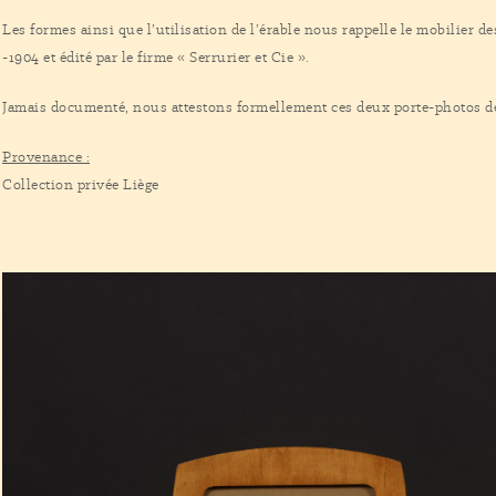
Les formes ainsi que l’utilisation de l’érable nous rappelle le mobilier
-1904 et édité par le firme « Serrurier et Cie ».
Jamais documenté, nous attestons formellement ces deux porte-photos d
Provenance :
Collection privée Liège