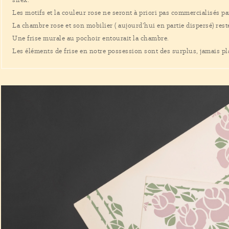
Les motifs et la couleur rose ne seront à priori pas commercialisés par
La chambre rose et son mobilier ( aujourd’hui en partie dispersé) rest
Une frise murale au pochoir entourait la chambre.
Les éléments de frise en notre possession sont des surplus, jamais pl