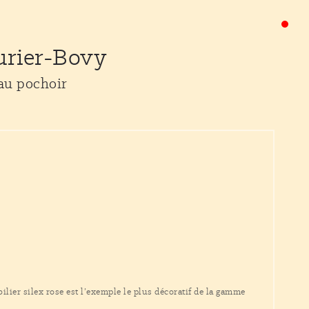
urier-Bovy
 au pochoir
lier silex rose est l’exemple le plus décoratif de la gamme