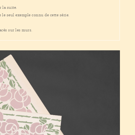
 la suite.
e le seul exemple connu de cette série.
acés sur les murs.