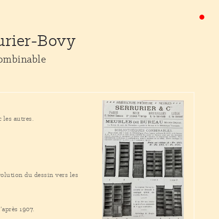
urier-Bovy
combinable
 les autres.
olution du dessin vers les
’après 1907.